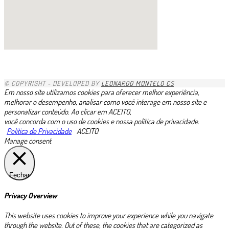
1xbet
1хбет казахстан
1xbet-com
gacha life porn
https://pin-up.ua/
1xbet kz
1x
https://valorbets.com.br
скачать пин ап казино
zkittlez strain uk
1х бет
betvisa
скачать пин ап на ios
pinup casino
glory casino скачать
888starz скачать
minniebet
1хбет
niks india porn videos
complilation
1хбет официальный сайт
https://esim-plans.com/esim-egypt/
moonwin
zheetos
edibles uk
https://casino-betano.com.br/es/
лото клуб ио
avonbook.ru
1 win
1xbet giriş indir
1xbet mobi az
1xbet link
1xbet trực tuyến
1xbet ilovasini yuklash
dk7 สล็อต
loto37
lotoclub
valor bet
moonwin
jeetcity casino
казино vavada
casino trực tuyến 1xbet
1xbet
1xbet ทางเข้า
1xbet
lotoclub
Rtbet casino
1xbet зеркало
melbet
1xbet
1xbet
bouderland bound
BoostWin казино
1xbet скачать
© COPYRIGHT - DEVELOPED BY
LEONARDO MONTELO CS
Em nosso site utilizamos cookies para oferecer melhor experiência,
melhorar o desempenho, analisar como você interage em nosso site e
personalizar conteúdo. Ao clicar em ACEITO,
você concorda com o uso de cookies e nossa política de privacidade.
Política de Privacidade
ACEITO
Manage consent
Fechar
Privacy Overview
This website uses cookies to improve your experience while you navigate
through the website. Out of these, the cookies that are categorized as