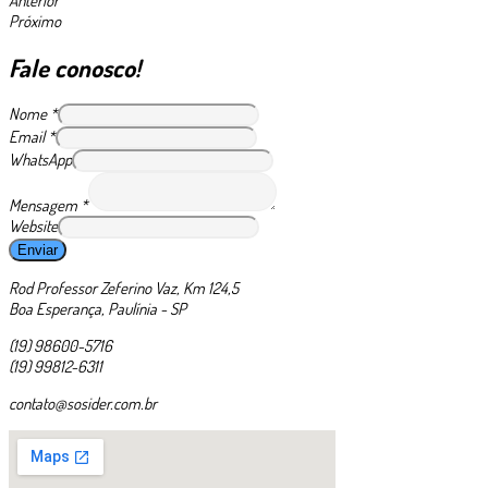
Anterior
Próximo
Fale conosco!
Nome
*
Email
*
WhatsApp
Mensagem
*
Website
Enviar
Rod Professor Zeferino Vaz, Km 124,5
Boa Esperança, Paulínia - SP
(19) 98600-5716
(19) 99812-6311
contato@sosider.com.br