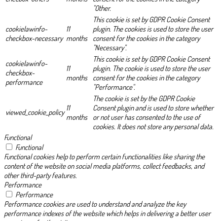
"Other.
This cookie is set by GDPR Cookie Consent
cookielawinfo-
11
plugin. The cookies is used to store the user
checkbox-necessary
months
consent for the cookies in the category
"Necessary".
This cookie is set by GDPR Cookie Consent
cookielawinfo-
11
plugin. The cookie is used to store the user
checkbox-
months
consent for the cookies in the category
performance
"Performance".
The cookie is set by the GDPR Cookie
11
Consent plugin and is used to store whether
viewed_cookie_policy
months
or not user has consented to the use of
cookies. It does not store any personal data.
Functional
Functional
Functional cookies help to perform certain functionalities like sharing the
content of the website on social media platforms, collect feedbacks, and
other third-party features.
Performance
Performance
Performance cookies are used to understand and analyze the key
performance indexes of the website which helps in delivering a better user