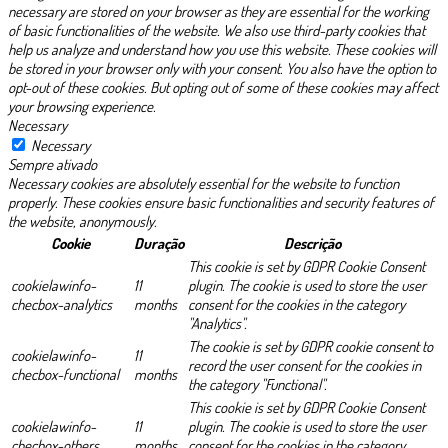
necessary are stored on your browser as they are essential for the working
of basic functionalities of the website. We also use third-party cookies that
help us analyze and understand how you use this website. These cookies will
be stored in your browser only with your consent. You also have the option to
opt-out of these cookies. But opting out of some of these cookies may affect
your browsing experience.
Necessary
Necessary
Sempre ativado
Necessary cookies are absolutely essential for the website to function
properly. These cookies ensure basic functionalities and security features of
the website, anonymously.
Cookie
Duração
Descrição
This cookie is set by GDPR Cookie Consent
cookielawinfo-
11
plugin. The cookie is used to store the user
checbox-analytics
months
consent for the cookies in the category
"Analytics".
The cookie is set by GDPR cookie consent to
cookielawinfo-
11
record the user consent for the cookies in
checbox-functional
months
the category "Functional".
This cookie is set by GDPR Cookie Consent
cookielawinfo-
11
plugin. The cookie is used to store the user
checbox-others
months
consent for the cookies in the category