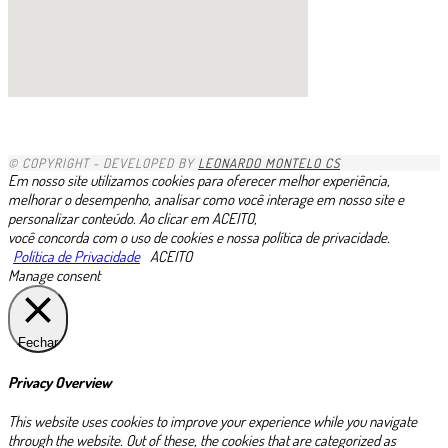
1xbet
1хбет казахстан
1xbet-com
gacha life porn
https://pin-up.ua/
1xbet kz
1x
https://valorbets.com.br
скачать пин ап казино
zkittlez strain uk
1х бет
betvisa
скачать пин ап на ios
pinup casino
glory casino скачать
888starz скачать
minniebet
1хбет
niks india porn videos
complilation
1хбет официальный сайт
https://esim-plans.com/esim-egypt/
moonwin
zheetos
edibles uk
https://casino-betano.com.br/es/
лото клуб ио
avonbook.ru
1 win
1xbet giriş indir
1xbet mobi az
1xbet link
1xbet trực tuyến
1xbet ilovasini yuklash
dk7 สล็อต
loto37
lotoclub
valor bet
moonwin
jeetcity casino
казино vavada
casino trực tuyến 1xbet
1xbet
1xbet ทางเข้า
1xbet
lotoclub
Rtbet casino
1xbet зеркало
melbet
1xbet
1xbet
bouderland bound
BoostWin казино
1xbet скачать
© COPYRIGHT - DEVELOPED BY
LEONARDO MONTELO CS
Em nosso site utilizamos cookies para oferecer melhor experiência,
melhorar o desempenho, analisar como você interage em nosso site e
personalizar conteúdo. Ao clicar em ACEITO,
você concorda com o uso de cookies e nossa política de privacidade.
Política de Privacidade
ACEITO
Manage consent
Fechar
Privacy Overview
This website uses cookies to improve your experience while you navigate
through the website. Out of these, the cookies that are categorized as