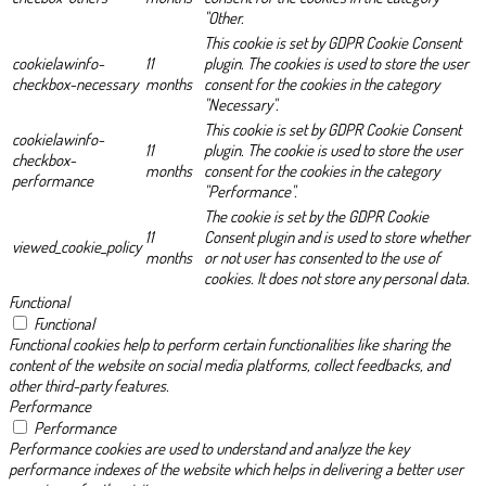
"Other.
This cookie is set by GDPR Cookie Consent
cookielawinfo-
11
plugin. The cookies is used to store the user
checkbox-necessary
months
consent for the cookies in the category
"Necessary".
This cookie is set by GDPR Cookie Consent
cookielawinfo-
11
plugin. The cookie is used to store the user
checkbox-
months
consent for the cookies in the category
performance
"Performance".
The cookie is set by the GDPR Cookie
11
Consent plugin and is used to store whether
viewed_cookie_policy
months
or not user has consented to the use of
cookies. It does not store any personal data.
Functional
Functional
Functional cookies help to perform certain functionalities like sharing the
content of the website on social media platforms, collect feedbacks, and
other third-party features.
Performance
Performance
Performance cookies are used to understand and analyze the key
performance indexes of the website which helps in delivering a better user