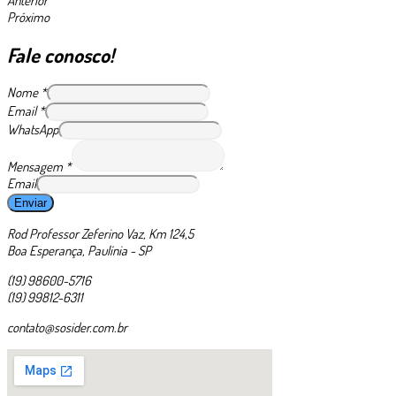
Anterior
Próximo
Fale conosco!
Nome
*
Email
*
WhatsApp
Mensagem
*
Email
Enviar
Rod Professor Zeferino Vaz, Km 124,5
Boa Esperança, Paulínia - SP
(19) 98600-5716
(19) 99812-6311
contato@sosider.com.br