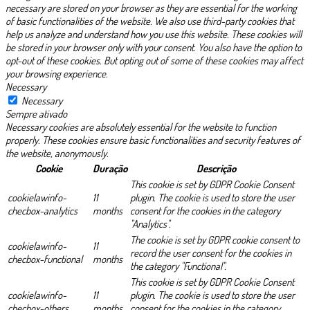
necessary are stored on your browser as they are essential for the working
of basic functionalities of the website. We also use third-party cookies that
help us analyze and understand how you use this website. These cookies will
be stored in your browser only with your consent. You also have the option to
opt-out of these cookies. But opting out of some of these cookies may affect
your browsing experience.
Necessary
Necessary
Sempre ativado
Necessary cookies are absolutely essential for the website to function
properly. These cookies ensure basic functionalities and security features of
the website, anonymously.
Cookie
Duração
Descrição
This cookie is set by GDPR Cookie Consent
cookielawinfo-
11
plugin. The cookie is used to store the user
checbox-analytics
months
consent for the cookies in the category
"Analytics".
The cookie is set by GDPR cookie consent to
cookielawinfo-
11
record the user consent for the cookies in
checbox-functional
months
the category "Functional".
This cookie is set by GDPR Cookie Consent
cookielawinfo-
11
plugin. The cookie is used to store the user
checbox-others
months
consent for the cookies in the category