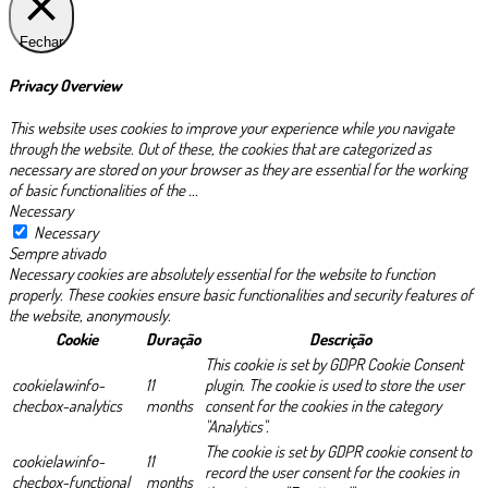
Fechar
Privacy Overview
This website uses cookies to improve your experience while you navigate
through the website. Out of these, the cookies that are categorized as
necessary are stored on your browser as they are essential for the working
of basic functionalities of the
...
Necessary
Necessary
Sempre ativado
Necessary cookies are absolutely essential for the website to function
properly. These cookies ensure basic functionalities and security features of
the website, anonymously.
Cookie
Duração
Descrição
This cookie is set by GDPR Cookie Consent
cookielawinfo-
11
plugin. The cookie is used to store the user
checbox-analytics
months
consent for the cookies in the category
"Analytics".
The cookie is set by GDPR cookie consent to
cookielawinfo-
11
record the user consent for the cookies in
checbox-functional
months