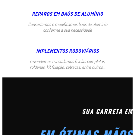
REPAROS EM BAÚS DE ALUMÍNIO
Consertamos e modificamos baús de alumínio
conforme a sua necessidade
IMPLEMENTOS RODOVIÁRIOS
revendemos e instalamos fivelas completas,
roldanas, kit fixação, catracas, entre outros...
SUA CARRETA EM
EM ÓTIMAS MÃOS