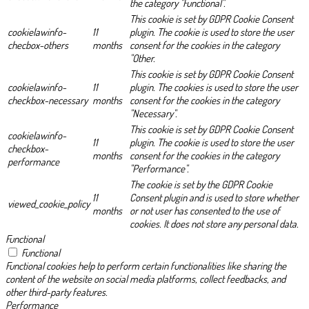
the category "Functional".
This cookie is set by GDPR Cookie Consent
cookielawinfo-
11
plugin. The cookie is used to store the user
checbox-others
months
consent for the cookies in the category
"Other.
This cookie is set by GDPR Cookie Consent
cookielawinfo-
11
plugin. The cookies is used to store the user
checkbox-necessary
months
consent for the cookies in the category
"Necessary".
This cookie is set by GDPR Cookie Consent
cookielawinfo-
11
plugin. The cookie is used to store the user
checkbox-
months
consent for the cookies in the category
performance
"Performance".
The cookie is set by the GDPR Cookie
11
Consent plugin and is used to store whether
viewed_cookie_policy
months
or not user has consented to the use of
cookies. It does not store any personal data.
Functional
Functional
Functional cookies help to perform certain functionalities like sharing the
content of the website on social media platforms, collect feedbacks, and
other third-party features.
Performance