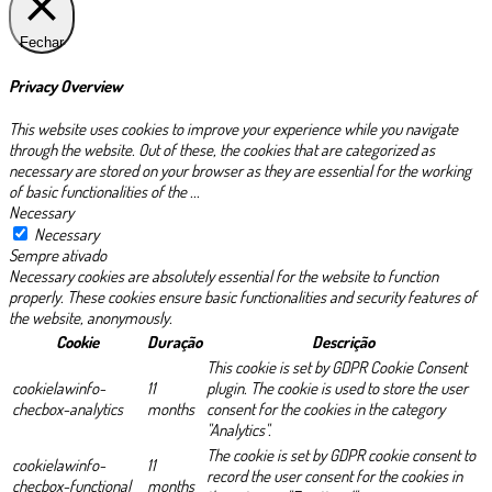
Fechar
Privacy Overview
This website uses cookies to improve your experience while you navigate
through the website. Out of these, the cookies that are categorized as
necessary are stored on your browser as they are essential for the working
of basic functionalities of the
...
Necessary
Necessary
Sempre ativado
Necessary cookies are absolutely essential for the website to function
properly. These cookies ensure basic functionalities and security features of
the website, anonymously.
Cookie
Duração
Descrição
This cookie is set by GDPR Cookie Consent
cookielawinfo-
11
plugin. The cookie is used to store the user
checbox-analytics
months
consent for the cookies in the category
"Analytics".
The cookie is set by GDPR cookie consent to
cookielawinfo-
11
record the user consent for the cookies in
checbox-functional
months