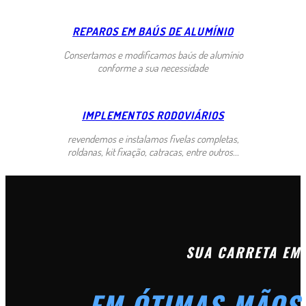
REPAROS EM BAÚS DE ALUMÍNIO
Consertamos e modificamos baús de alumínio
conforme a sua necessidade
IMPLEMENTOS RODOVIÁRIOS
revendemos e instalamos fivelas completas,
roldanas, kit fixação, catracas, entre outros...
SUA CARRETA EM
EM ÓTIMAS MÃOS