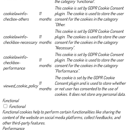
the category "Functional".
This cookie is set by GDPR Cookie Consent
cookielawinfo-
11
plugin. The cookie is used to store the user
checbox-others
months
consent for the cookies in the category
"Other.
This cookie is set by GDPR Cookie Consent
cookielawinfo-
11
plugin. The cookies is used to store the user
checkbox-necessary
months
consent for the cookies in the category
"Necessary".
This cookie is set by GDPR Cookie Consent
cookielawinfo-
11
plugin. The cookie is used to store the user
checkbox-
months
consent for the cookies in the category
performance
"Performance".
The cookie is set by the GDPR Cookie
11
Consent plugin and is used to store whether
viewed_cookie_policy
months
or not user has consented to the use of
cookies. It does not store any personal data.
Functional
Functional
Functional cookies help to perform certain functionalities like sharing the
content of the website on social media platforms, collect feedbacks, and
other third-party features.
Performance