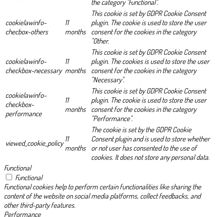
the category "Functional".
This cookie is set by GDPR Cookie Consent
cookielawinfo-
11
plugin. The cookie is used to store the user
checbox-others
months
consent for the cookies in the category
"Other.
This cookie is set by GDPR Cookie Consent
cookielawinfo-
11
plugin. The cookies is used to store the user
checkbox-necessary
months
consent for the cookies in the category
"Necessary".
This cookie is set by GDPR Cookie Consent
cookielawinfo-
11
plugin. The cookie is used to store the user
checkbox-
months
consent for the cookies in the category
performance
"Performance".
The cookie is set by the GDPR Cookie
11
Consent plugin and is used to store whether
viewed_cookie_policy
months
or not user has consented to the use of
cookies. It does not store any personal data.
Functional
Functional
Functional cookies help to perform certain functionalities like sharing the
content of the website on social media platforms, collect feedbacks, and
other third-party features.
Performance