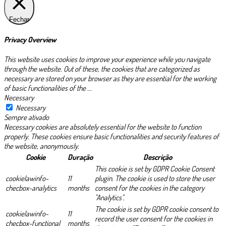
Fechar
Privacy Overview
This website uses cookies to improve your experience while you navigate
through the website. Out of these, the cookies that are categorized as
necessary are stored on your browser as they are essential for the working
of basic functionalities of the
...
Necessary
Necessary
Sempre ativado
Necessary cookies are absolutely essential for the website to function
properly. These cookies ensure basic functionalities and security features of
the website, anonymously.
Cookie
Duração
Descrição
This cookie is set by GDPR Cookie Consent
cookielawinfo-
11
plugin. The cookie is used to store the user
checbox-analytics
months
consent for the cookies in the category
"Analytics".
The cookie is set by GDPR cookie consent to
cookielawinfo-
11
record the user consent for the cookies in
checbox-functional
months