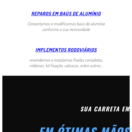
REPAROS EM BAÚS DE ALUMÍNIO
Consertamos e modificamos baús de alumínio
conforme a sua necessidade
IMPLEMENTOS RODOVIÁRIOS
revendemos e instalamos fivelas completas,
roldanas, kit fixação, catracas, entre outros...
SUA CARRETA EM
EM ÓTIMAS MÃOS