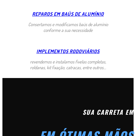
REPAROS EM BAÚS DE ALUMÍNIO
Consertamos e modificamos baús de alumínio
conforme a sua necessidade
IMPLEMENTOS RODOVIÁRIOS
revendemos e instalamos fivelas completas,
roldanas, kit fixação, catracas, entre outros...
SUA CARRETA EM
EM ÓTIMAS MÃOS