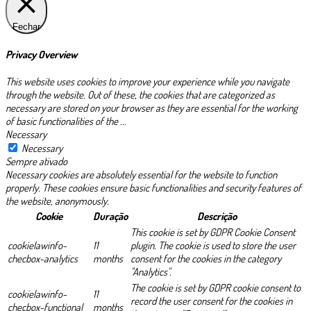
Fechar
Privacy Overview
This website uses cookies to improve your experience while you navigate
through the website. Out of these, the cookies that are categorized as
necessary are stored on your browser as they are essential for the working
of basic functionalities of the
...
Necessary
Necessary
Sempre ativado
Necessary cookies are absolutely essential for the website to function
properly. These cookies ensure basic functionalities and security features of
the website, anonymously.
Cookie
Duração
Descrição
This cookie is set by GDPR Cookie Consent
cookielawinfo-
11
plugin. The cookie is used to store the user
checbox-analytics
months
consent for the cookies in the category
"Analytics".
The cookie is set by GDPR cookie consent to
cookielawinfo-
11
record the user consent for the cookies in
checbox-functional
months