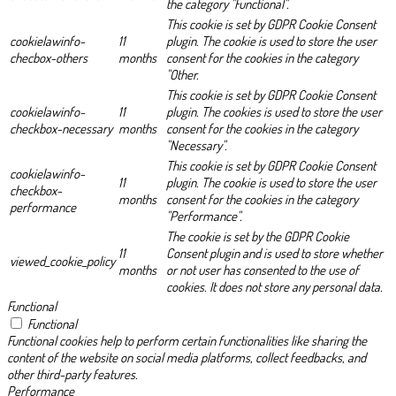
the category "Functional".
This cookie is set by GDPR Cookie Consent
cookielawinfo-
11
plugin. The cookie is used to store the user
checbox-others
months
consent for the cookies in the category
"Other.
This cookie is set by GDPR Cookie Consent
cookielawinfo-
11
plugin. The cookies is used to store the user
checkbox-necessary
months
consent for the cookies in the category
"Necessary".
This cookie is set by GDPR Cookie Consent
cookielawinfo-
11
plugin. The cookie is used to store the user
checkbox-
months
consent for the cookies in the category
performance
"Performance".
The cookie is set by the GDPR Cookie
11
Consent plugin and is used to store whether
viewed_cookie_policy
months
or not user has consented to the use of
cookies. It does not store any personal data.
Functional
Functional
Functional cookies help to perform certain functionalities like sharing the
content of the website on social media platforms, collect feedbacks, and
other third-party features.
Performance