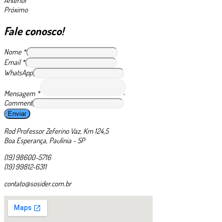
Anterior
Próximo
Fale conosco!
Nome
*
Email
*
WhatsApp
Mensagem
*
Comment
Enviar
Rod Professor Zeferino Vaz, Km 124,5
Boa Esperança, Paulínia - SP
(19) 98600-5716
(19) 99812-6311
contato@sosider.com.br