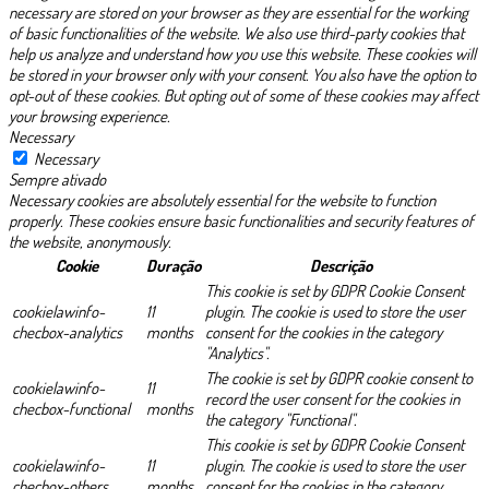
necessary are stored on your browser as they are essential for the working
of basic functionalities of the website. We also use third-party cookies that
help us analyze and understand how you use this website. These cookies will
be stored in your browser only with your consent. You also have the option to
opt-out of these cookies. But opting out of some of these cookies may affect
your browsing experience.
Necessary
Necessary
Sempre ativado
Necessary cookies are absolutely essential for the website to function
properly. These cookies ensure basic functionalities and security features of
the website, anonymously.
Cookie
Duração
Descrição
This cookie is set by GDPR Cookie Consent
cookielawinfo-
11
plugin. The cookie is used to store the user
checbox-analytics
months
consent for the cookies in the category
"Analytics".
The cookie is set by GDPR cookie consent to
cookielawinfo-
11
record the user consent for the cookies in
checbox-functional
months
the category "Functional".
This cookie is set by GDPR Cookie Consent
cookielawinfo-
11
plugin. The cookie is used to store the user
checbox-others
months
consent for the cookies in the category