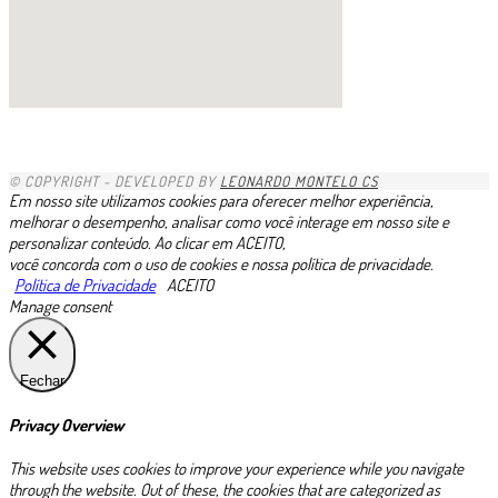
1xbet
1хбет казахстан
1xbet-com
gacha life porn
https://pin-up.ua/
1xbet kz
1x
https://valorbets.com.br
скачать пин ап казино
zkittlez strain uk
1х бет
betvisa
скачать пин ап на ios
pinup casino
glory casino скачать
888starz скачать
minniebet
1хбет
niks india porn videos
complilation
1хбет официальный сайт
https://esim-plans.com/esim-egypt/
moonwin
zheetos
edibles uk
https://casino-betano.com.br/es/
лото клуб ио
avonbook.ru
1 win
1xbet giriş indir
1xbet mobi az
1xbet link
1xbet trực tuyến
1xbet ilovasini yuklash
dk7 สล็อต
loto37
lotoclub
valor bet
moonwin
jeetcity casino
казино vavada
casino trực tuyến 1xbet
1xbet
1xbet ทางเข้า
1xbet
lotoclub
Rtbet casino
1xbet зеркало
melbet
1xbet
1xbet
bouderland bound
BoostWin казино
1xbet скачать
© COPYRIGHT - DEVELOPED BY
LEONARDO MONTELO CS
Em nosso site utilizamos cookies para oferecer melhor experiência,
melhorar o desempenho, analisar como você interage em nosso site e
personalizar conteúdo. Ao clicar em ACEITO,
você concorda com o uso de cookies e nossa política de privacidade.
Política de Privacidade
ACEITO
Manage consent
Fechar
Privacy Overview
This website uses cookies to improve your experience while you navigate
through the website. Out of these, the cookies that are categorized as