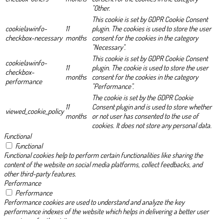
"Other.
This cookie is set by GDPR Cookie Consent
cookielawinfo-
11
plugin. The cookies is used to store the user
checkbox-necessary
months
consent for the cookies in the category
"Necessary".
This cookie is set by GDPR Cookie Consent
cookielawinfo-
11
plugin. The cookie is used to store the user
checkbox-
months
consent for the cookies in the category
performance
"Performance".
The cookie is set by the GDPR Cookie
11
Consent plugin and is used to store whether
viewed_cookie_policy
months
or not user has consented to the use of
cookies. It does not store any personal data.
Functional
Functional
Functional cookies help to perform certain functionalities like sharing the
content of the website on social media platforms, collect feedbacks, and
other third-party features.
Performance
Performance
Performance cookies are used to understand and analyze the key
performance indexes of the website which helps in delivering a better user