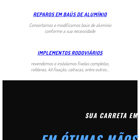
REPAROS EM BAÚS DE ALUMÍNIO
Consertamos e modificamos baús de alumínio
conforme a sua necessidade
IMPLEMENTOS RODOVIÁRIOS
revendemos e instalamos fivelas completas,
roldanas, kit fixação, catracas, entre outros...
SUA CARRETA EM
EM ÓTIMAS MÃOS