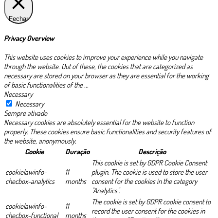
Fechar
Privacy Overview
This website uses cookies to improve your experience while you navigate
through the website. Out of these, the cookies that are categorized as
necessary are stored on your browser as they are essential for the working
of basic functionalities of the
...
Necessary
Necessary
Sempre ativado
Necessary cookies are absolutely essential for the website to function
properly. These cookies ensure basic functionalities and security features of
the website, anonymously.
Cookie
Duração
Descrição
This cookie is set by GDPR Cookie Consent
cookielawinfo-
11
plugin. The cookie is used to store the user
checbox-analytics
months
consent for the cookies in the category
"Analytics".
The cookie is set by GDPR cookie consent to
cookielawinfo-
11
record the user consent for the cookies in
checbox-functional
months