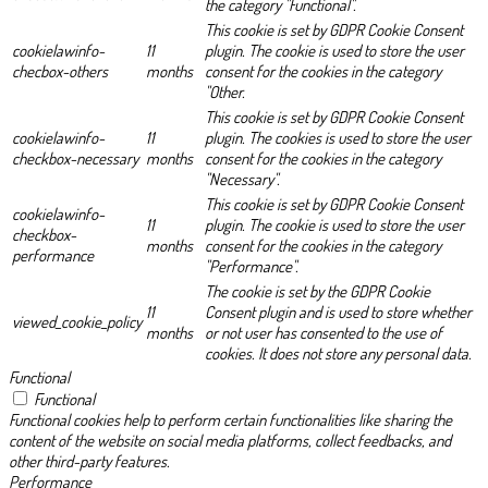
the category "Functional".
This cookie is set by GDPR Cookie Consent
cookielawinfo-
11
plugin. The cookie is used to store the user
checbox-others
months
consent for the cookies in the category
"Other.
This cookie is set by GDPR Cookie Consent
cookielawinfo-
11
plugin. The cookies is used to store the user
checkbox-necessary
months
consent for the cookies in the category
"Necessary".
This cookie is set by GDPR Cookie Consent
cookielawinfo-
11
plugin. The cookie is used to store the user
checkbox-
months
consent for the cookies in the category
performance
"Performance".
The cookie is set by the GDPR Cookie
11
Consent plugin and is used to store whether
viewed_cookie_policy
months
or not user has consented to the use of
cookies. It does not store any personal data.
Functional
Functional
Functional cookies help to perform certain functionalities like sharing the
content of the website on social media platforms, collect feedbacks, and
other third-party features.
Performance